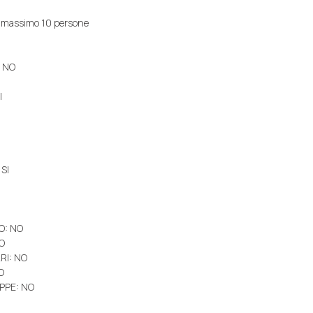
 massimo 10 persone
: NO
I
SI
O: NO
O
I: NO
O
PPE: NO