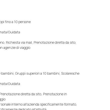
ppi fino a 10 persone
gnata/Guidata
no, Richiesta via mail, Prenotazione diretta da sito,
n agenzie di viaggio
 bambini, Gruppi superiori a 10 bambini, Scolaresche
gnata/Guidata
 Prenotazione diretta da sito, Prenotazione in
ggio
ersonale interno all'azienda specificamente formato,
ificamente dedicato all'attività