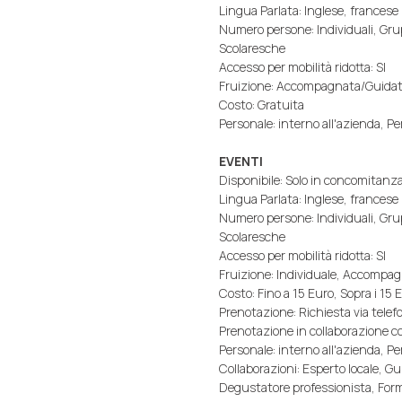
Lingua Parlata: Inglese, francese
Numero persone: Individuali, Gru
Scolaresche
Accesso per mobilità ridotta: SI
Fruizione: Accompagnata/Guida
Costo: Gratuita
Personale: interno all'azienda, P
EVENTI
Disponibile: Solo in concomitanza
Lingua Parlata: Inglese, francese
Numero persone: Individuali, Gru
Scolaresche
Accesso per mobilità ridotta: SI
Fruizione: Individuale, Accompa
Costo: Fino a 15 Euro, Sopra i 15 
Prenotazione: Richiesta via telefo
Prenotazione in collaborazione co
Personale: interno all'azienda, P
Collaborazioni: Esperto locale, Gui
Degustatore professionista, For