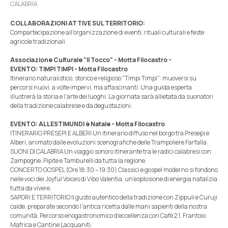
CALABRIA
COLLABORAZIONI ATTIVE SUL TERRITORIO:
Compartecipazione all'organizzazione di eventi, rituali culturali e feste
agricole tradizionali
Associazione Culturale "Il Tocco" - Motta Filocastro -
EVENTO: TIMPI TIMPI - Motta Filocastro
Itinerario naturalistico, storico e religioso "Timpi Timpi": muoversi su
percorsi nuovi, a volte impervi, ma affascinanti. Una guida esperta
illustrerà la storia e l’arte dei luoghi. La giornata sarà allietata da suonatori
della tradizione calabrese e da degustazioni.
EVENTO: ALLESTIMUNDI è Natale - Motta Filocastro
ITINERARIO PRESEPI E ALBERI Un itinerario diffuso nel borgo tra Presepi e
Alberi, animato dalle evoluzioni scenografiche delle Trampoliere Farfalla.
SUONI DI CALABRIA Un viaggio sonoro itinerante tra le radici calabresi con
Zampogne, Pipite e Tamburelli da tutta la regione.
CONCERTO GOSPEL (Ore 18:30 – 19:30) Classici e gospel moderno si fondono
nelle voci dei Joyful Voices di Vibo Valentia: un’esplosione di energia natalizia
tutta da vivere.
SAPORI E TERRITORIO Il gusto autentico della tradizione con Zippuli e Curuji
calde, preparate secondo l'antica ricetta dalle mani sapienti della nostra
comunità. Percorso enogastronomico d’eccellenza con Cafè 2.1, Frantoio
Mafrica e Cantine Lacquaniti.