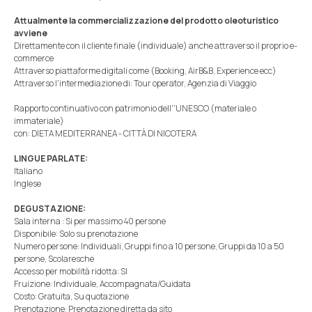
Attualmente la commercializzazione del prodotto oleoturistico
avviene
Direttamente con il cliente finale (individuale) anche attraverso il proprio e-
commerce
Attraverso piattaforme digitali come (Booking, AirB&B, Experience ecc)
Attraverso l'intermediazione di: Tour operator, Agenzia di Viaggio
Rapporto continuativo con patrimonio dell''UNESCO (materiale o
immateriale)
con: DIETA MEDITERRANEA - CITTÀ DI NICOTERA
LINGUE PARLATE:
Italiano
Inglese
DEGUSTAZIONE:
Sala interna : Si per massimo 40 persone
Disponibile: Solo su prenotazione
Numero persone: Individuali, Gruppi fino a 10 persone, Gruppi da 10 a 50
persone, Scolaresche
Accesso per mobilità ridotta: SI
Fruizione: Individuale, Accompagnata/Guidata
Costo: Gratuita, Su quotazione
Prenotazione: Prenotazione diretta da sito