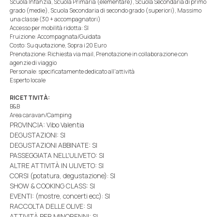
Scuola Infanzia, Scuola Primaria (elementare), Scuola Secondaria di primo
grado (medie), Scuola Secondaria di secondo grado (superiori), Massimo
una classe (30 + accompagnatori)
Accesso per mobilità ridotta: SI
Fruizione: Accompagnata/Guidata
Costo: Su quotazione, Sopra i 20 Euro
Prenotazione: Richiesta via mail, Prenotazione in collaborazione con
agenzie di viaggio
Personale: specificatamente dedicato all'attività
Esperto locale
RICETTIVITÀ:
B&B
Area caravan/Camping
PROVINCIA: Vibo Valentia
DEGUSTAZIONI: SI
DEGUSTAZIONI ABBINATE: SI
PASSEGGIATA NELL'ULIVETO: SI
ALTRE ATTIVITÀ IN ULIVETO: SI
CORSI (potatura, degustazione): SI
SHOW & COOKING CLASS: SI
EVENTI: (mostre, concerti ecc): SI
RACCOLTA DELLE OLIVE: SI
ATTIVITÀ PER MINORENNI: SI