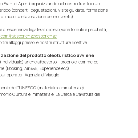
to Frantoi Aperti organizzando nel nostro frantoio un
l periodo (concerti, degustazioni, visite guidate, formazione
di raccolta e lavorazione delle olive etc).
di esperienze legate all'olio evo,varie fomule e pacchetti,
com/it/esperienze/esperienze
tre alloggi presso le nostre strutture ricettive.
zazione del prodotto oleoturistico avviene
e (individuale) anche attraverso il proprio e-commerce
ome (Booking, AirB&B, Experience ecc)
our operator, Agenzia di Viaggio
onio dell''UNESCO (materiale o immateriale)
rimonio Culturale Immateriale: La Cerca e Cavatura del