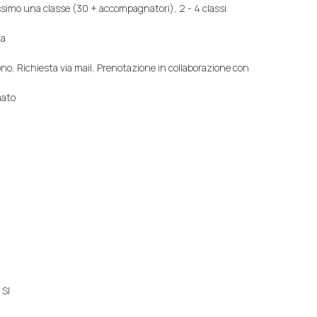
ssimo una classe (30 + accompagnatori), 2 - 4 classi
ta
ono, Richiesta via mail, Prenotazione in collaborazione con
mato
 SI