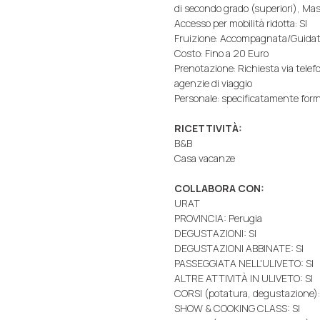
di secondo grado (superiori), Ma
Accesso per mobilità ridotta: SI
Fruizione: Accompagnata/Guida
Costo: Fino a 20 Euro
Prenotazione: Richiesta via telef
agenzie di viaggio
Personale: specificatamente for
RICETTIVITÀ:
B&B
Casa vacanze
COLLABORA CON:
URAT
PROVINCIA: Perugia
DEGUSTAZIONI: SI
DEGUSTAZIONI ABBINATE: SI
PASSEGGIATA NELL'ULIVETO: SI
ALTRE ATTIVITÀ IN ULIVETO: SI
CORSI (potatura, degustazione):
SHOW & COOKING CLASS: SI