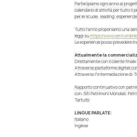
Partecipiamo ogni anno al proget
calendario di attività per tutto i
per le scuole, reading, esperienze 
Tutto l'anno proponiamo una serie 
leggi su
https://www.centumbrie.
Le esperienze posso prevedere inol
Attualmente la commercializ
Direttamente con il cliente final
Attraverso piattaforme digitali c
Attraverso l'intermediazione di: T
Rapporto continuativo con patrim
con: Siti Patrimoni Mondiali, Pat
Tartufo
LINGUE PARLATE:
Italiano
Inglese