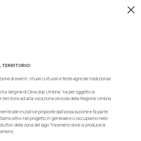
L TERRITORIO:
ne di eventi, rituali culturali e feste agricole tradizionali
Extra Vergine di Oliva dop Umbria” ha per oggetto la
 territorio ad alta vocazione olivicola della Regione Umbria
te alle iniziative proposte dall'associazione e fa parte
Siamo attivi nel progetto in generale e ci occupiamo nello
roduttori della zona del lago Trasimeno dove si produce la
asimeno