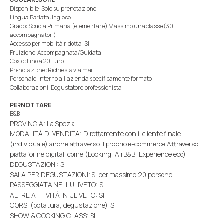
Disponibile: Solo su prenotazione
Lingua Parlata: Inglese
Grado: Scuola Primaria (elementare) Massimo una classe (30 +
accompagnatori)
Accesso per mobilità ridotta: SI
Fruizione: Accompagnata/Guidata
Costo: Fino a 20 Euro
Prenotazione: Richiesta via mail
Personale: interno all'azienda specificamente formato
Collaborazioni: Degustatore professionista
PERNOTTARE
B&B
PROVINCIA: La Spezia
MODALITÀ DI VENDITA: Direttamente con il cliente finale
(individuale) anche attraverso il proprio e-commerce Attraverso
piattaforme digitali come (Booking, AirB&B, Experience ecc)
DEGUSTAZIONI: SI
SALA PER DEGUSTAZIONI: Si per massimo 20 persone
PASSEGGIATA NELL'ULIVETO: SI
ALTRE ATTIVITÀ IN ULIVETO: SI
CORSI (potatura, degustazione): SI
SHOW & COOKING CLASS: SI