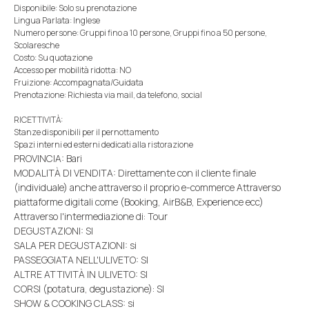
Disponibile: Solo su prenotazione
Lingua Parlata: Inglese
Numero persone: Gruppi fino a 10 persone, Gruppi fino a 50 persone,
Scolaresche
Costo: Su quotazione
Accesso per mobilità ridotta: NO
Fruizione: Accompagnata/Guidata
Prenotazione: Richiesta via mail, da telefono, social
RICETTIVITÀ:
Stanze disponibili per il pernottamento
Spazi interni ed esterni dedicati alla ristorazione
PROVINCIA: Bari
MODALITÀ DI VENDITA: Direttamente con il cliente finale
(individuale) anche attraverso il proprio e-commerce Attraverso
piattaforme digitali come (Booking, AirB&B, Experience ecc)
Attraverso l'intermediazione di: Tour
DEGUSTAZIONI: SI
SALA PER DEGUSTAZIONI: si
PASSEGGIATA NELL'ULIVETO: SI
ALTRE ATTIVITÀ IN ULIVETO: SI
CORSI (potatura, degustazione): SI
SHOW & COOKING CLASS: si