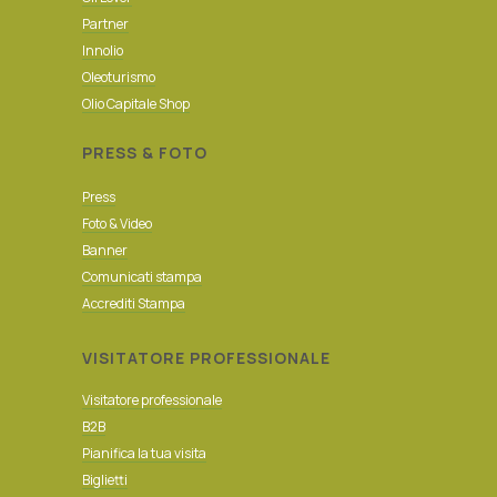
Partner
Innolio
Oleoturismo
Olio Capitale Shop
PRESS & FOTO
Press
Foto & Video
Banner
Comunicati stampa
Accrediti Stampa
VISITATORE PROFESSIONALE
Visitatore professionale
B2B
Pianifica la tua visita
Biglietti