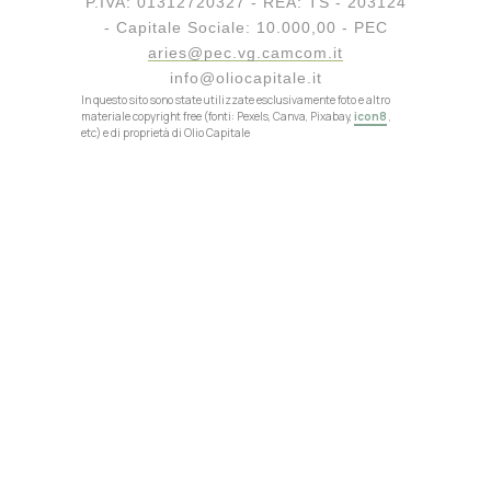
P.IVA: 01312720327 - REA: TS - 203124
- Capitale Sociale: 10.000,00 - PEC
aries@pec.vg.camcom.it
info@oliocapitale.it
In questo sito sono state utilizzate esclusivamente foto e altro
materiale copyright free (fonti: Pexels, Canva, Pixabay,
icon8
,
etc) e di proprietà di Olio Capitale